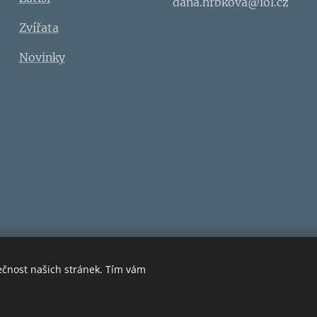
dana.hrbkova@iol.cz
Zvířata
Novinky
ečnost našich stránek. Tím vám
Vytvořeno službou
Webnode
Cookies