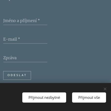
Jméno a příjmení
E-mail
Zpráva
ODESLAT
Přijmout nezbytné
Přijmout vše