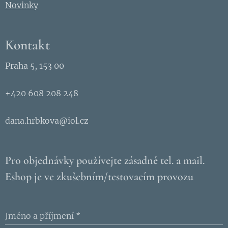
Novinky
tomuto
klasické
mu
Kontakt
médiu
svým
Praha 5, 153 00
osobitým
způsobe
+420 608 208 248
m a
otevírá
dana.hrbkova@iol.cz
divákům
jiný
pohled na
Pro objednávky používejte zásadně tel. a mail.
skutečno
Eshop je ve zkušebním/testovacím provozu
st. Tři
ženy, tři
pohledy
Jméno a příjmení
na svět –