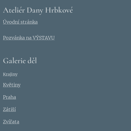
tři
Ateliér Dany Hrbkové
malířky,
členky
Úvodní stránka
Sdružení
výtvarník
Pozvánka na VÝSTAVU
ů ČR,
které
spojuje
Galerie děl
láska k
realistick
Krajiny
é
Květiny
olejomal
bě. Každá
Praha
z nich
Zátiší
však
přistupuj
Zvířata
e k